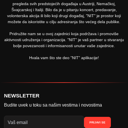
pregleda svih predstojećih događaja u Austriji, Nemačkoj,
Švajcarskoj i Italiji. Bilo da je u pitanju koncert, predavanje,
volonterska akcija ili bilo koji drugi događaj, "NIT" je prostor koji
možete da iskoristite u cilju adresiranja što većeg dela publike.
Pridružite nam se u ovoj zajednici koja podržava i promoviše
aktivnosti udruženja i organizacija. "NIT" je vaš partner u stvaranju
bolje povezanosti i informisanosti unutar vaše zajednice.
Hvala vam što ste deo "NIT" aplikacije!
NEWSLETTER
Budite uvek u toku sa našim vestima i novostima
PRIJAVI SE