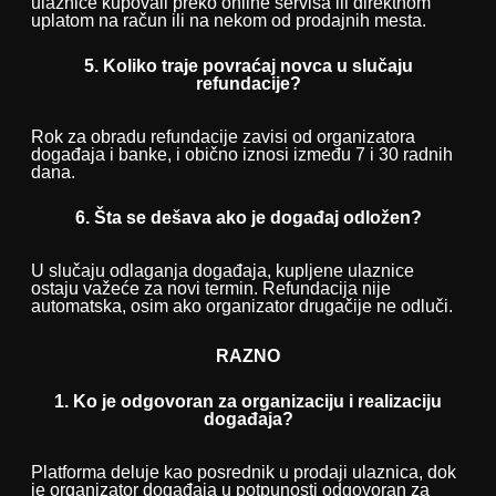
ulaznice kupovali preko online servisa ili direktnom
uplatom na račun ili na nekom od prodajnih mesta.
5. Koliko traje povraćaj novca u slučaju
refundacije?
Rok za obradu refundacije zavisi od organizatora
događaja i banke, i obično iznosi između 7 i 30 radnih
dana.
6. Šta se dešava ako je događaj odložen?
U slučaju odlaganja događaja, kupljene ulaznice
ostaju važeće za novi termin. Refundacija nije
automatska, osim ako organizator drugačije ne odluči.
RAZNO
1. Ko je odgovoran za organizaciju i realizaciju
događaja?
Platforma deluje kao posrednik u prodaji ulaznica, dok
je organizator događaja u potpunosti odgovoran za