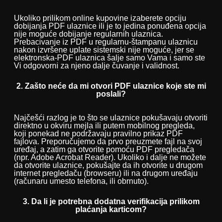
Ukoliko prilikom online kupovine izaberete opciju
dobijanja PDF ulaznice ili je to jedina ponuđena opcija
nije moguće dobijanje regularnih ulaznica.
Prebacivanje iz PDF u regularnu-štampanu ulaznicu
nakon izvršene uplate sistemski nije moguće, jer se
elektronska-PDF ulaznica šalje samo Vama i samo ste
Vi odgovorni za njeno dalje čuvanje i validnost.
2. Zašto neće da mi otvori PDF ulaznice koje ste mi
poslali?
Najčešći razlog je to što se ulaznice pokušavaju otvoriti
direktno u okviru mejla ili putem mobilnog pregleda,
koji ponekad ne podržavaju pravilno prikaz PDF
fajlova. Preporučujemo da prvo preuzmete fajl na svoj
uređaj, a zatim ga otvorite pomoću PDF pregledača
(npr. Adobe Acrobat Reader). Ukoliko i dalje ne možete
da otvorite ulaznice, pokušajte da ih otvorite u drugom
internet pregledaču (browseru) ili na drugom uređaju
(računaru umesto telefona, ili obrnuto).
3. Da li je potrebna dodatna verifikacija prilikom
plaćanja karticom?