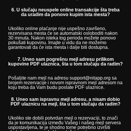
6. U slučaju neuspele online transakcije šta treba
da uradim da ponovo kupim ista mesta?
Ukoliko online plaćanje nije uspešno završeno,
rezervisana mesta će se automatski osloboditi nakon
30 minuta. Nakon isteka tog perioda možete ponovo
pokušati kupovinu. Imajte u vidu da ne možemo
garantovati da će ista mesta i dalje biti dostupna.
7. Uneo sam pogrešnu mejl adresu prilikom
kupovine PDF ulaznica, šta u tom slučaju da radim?
Pošaljite nam mejl na adresu support@nitapp.org sa
brojem rezervacije i novom ispravnom mejl adresom na
koju treba da Vam budu poslate PDF ulaznice.
8. Uneo sam ispravnu mejl adresu, a nisam dobio
PDF ulaznicu na mejl, šta u tom slučaju da radim?
Ukoliko ste dobili potvrdan mejl o rezervaciji, to znači
da je komunikacija između Vašeg i našeg mejl servera
uspostavljena, te je shodno tome potrebno izvršiti