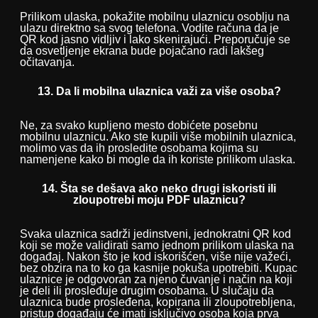
Prilikom ulaska, pokažite mobilnu ulaznicu osoblju na
ulazu direktno sa svog telefona. Vodite računa da je
QR kod jasno vidljiv i lako skenirajući. Preporučuje se
da osvetljenje ekrana bude pojačano radi lakšeg
očitavanja.
13. Da li mobilna ulaznica važi za više osoba?
Ne, za svako kupljeno mesto dobićete posebnu
mobilnu ulaznicu. Ako ste kupili više mobilnih ulaznica,
molimo vas da ih prosledite osobama kojima su
namenjene kako bi mogle da ih koriste prilikom ulaska.
14. Šta se dešava ako neko drugi iskoristi ili
zloupotrebi moju PDF ulaznicu?
Svaka ulaznica sadrži jedinstveni, jednokratni QR kod
koji se može validirati samo jednom prilikom ulaska na
događaj. Nakon što je kod iskorišćen, više nije važeći,
bez obzira na to ko ga kasnije pokuša upotrebiti. Kupac
ulaznice je odgovoran za njeno čuvanje i način na koji
je deli ili prosleđuje drugim osobama. U slučaju da
ulaznica bude prosleđena, kopirana ili zloupotrebljena,
pristup događaju će imati isključivo osoba koja prva