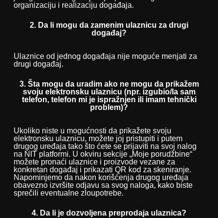
organizaciju i realizaciju događaja.
2. Da li mogu da zamenim ulaznicu za drugi
događaj?
Ulaznice od jednog događaja nije moguće menjati za
drugi događaj.
3. Šta mogu da uradim ako ne mogu da prikažem
svoju elektronsku ulaznicu (npr. izgubio/la sam
telefon, telefon mi je ispražnjen ili imam tehnički
problem)?
Ukoliko niste u mogućnosti da prikažete svoju
elektronsku ulaznicu, možete joj pristupiti i putem
drugog uređaja tako što ćete se prijaviti na svoj nalog
na NIT platformi. U okviru sekcije „Moje porudžbine“
možete pronaći ulaznice i proizvode vezane za
konkretan događaj i prikazati QR kod za skeniranje.
Napominjemo da nakon korišćenja drugog uređaja
obavezno izvršite odjavu sa svog naloga, kako biste
sprečili eventualne zloupotrebe.
4. Da li je dozvoljena preprodaja ulaznica?