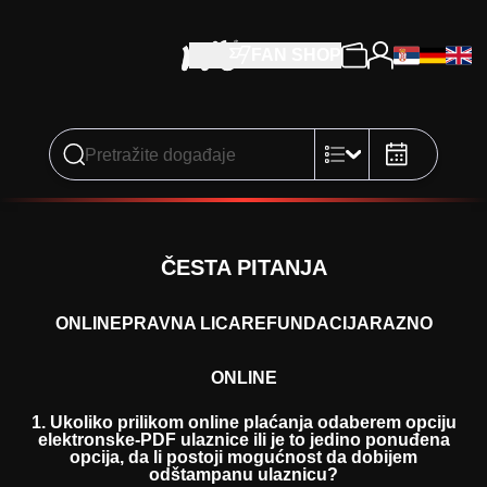
FAN SHOP
ČESTA PITANJA
ONLINE
PRAVNA LICA
REFUNDACIJA
RAZNO
ONLINE
1. Ukoliko prilikom online plaćanja odaberem opciju
elektronske-PDF ulaznice ili je to jedino ponuđena
opcija, da li postoji mogućnost da dobijem
odštampanu ulaznicu?