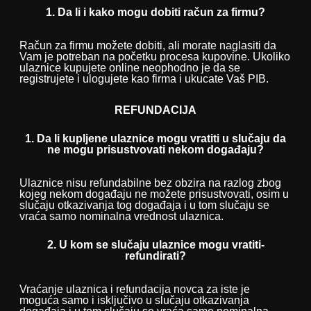
1. Da li i kako mogu dobiti račun za firmu?
Račun za firmu možete dobiti, ali morate naglasiti da
Vam je potreban na početku procesa kupovine. Ukoliko
ulaznice kupujete online neophodno je da se
registrujete i ulogujete kao firma i ukucate Vaš PIB.
REFUNDACIJA
1. Da li kupljene ulaznice mogu vratiti u slučaju da
ne mogu prisustvovati nekom događaju?
Ulaznice nisu refundabilne bez obzira na razlog zbog
kojeg nekom događaju ne možete prisustvovati, osim u
slučaju otkazivanja tog događaja i u tom slučaju se
vraća samo nominalna vrednost ulaznica.
2. U kom se slučaju ulaznice mogu vratiti-
refundirati?
Vraćanje ulaznica i refundacija novca za iste je
moguća samo i isključivo u slučaju otkazivanja