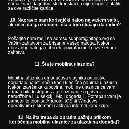
samo znači da jednu istu transkaciju nije moguće platiti
sa dve različite kartice.
10. Napravio sam korisnički nalog na vašem sajtu,
ali želim da ga izbrišem, šta u tom slučaju da radim?
Pošaljite nam mejl na adresu support@nitapp.org sa
Vašim zahtevom za brisanje Vašeg naloga. Nakon
obrisanog naloga dobićete povratni mejl o izvršenom
zahtevu.
11. Šta je mobilna ulaznica?
Mobilna ulaznica omogućava vlasniku prisustvo
događaju na isti način kao i klasična papirna ulaznica.
Nakon završetka kupovine, mobilne ulaznice će vam
odmah biti dostupne za preuzimanje u potvrdi
narudžbine ili u sekciji „Moji događaji“. Potreban vam je
pametni telefon sa Android, iOS ili Windows
operativnim sistemom i aktivna internet konekcija.
12. Na šta treba da obratim pažnju prilikom
korišćenja mobilne ulaznice za ulazak na događaj?